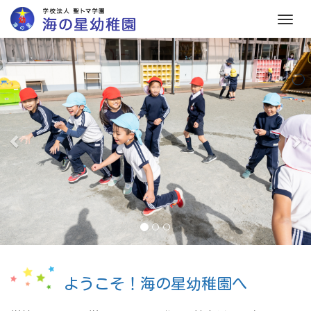
M
e
前
次
n
へ
へ
u
ようこそ！海の星幼稚園へ